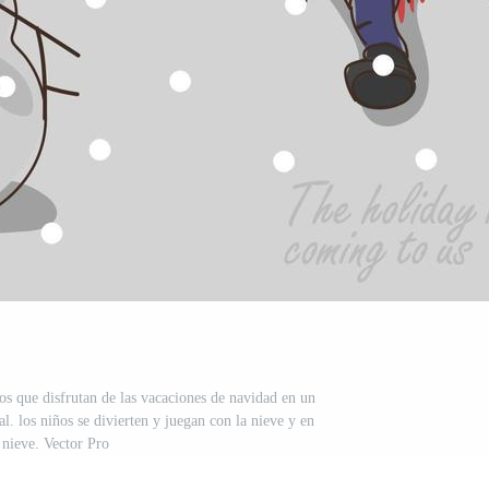
os que disfrutan de las vacaciones de navidad en un
l. los niños se divierten y juegan con la nieve y en
 nieve. Vector Pro