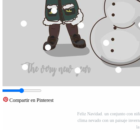
Compartir en Pinterest
Feliz Navidad. un conjunto con niñ
clima nevado con un paisaje inverna
la