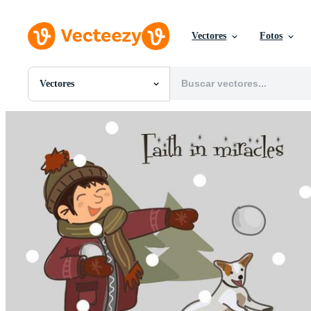
Vectores
Fotos
Vectores
Todas Imágenes
Fotos
PNGs
PSDs
SVGs
Plantillas
Vectores
Videos
Gráficos en Movimiento
Imágenes Editoriales
Eventos Editoriales