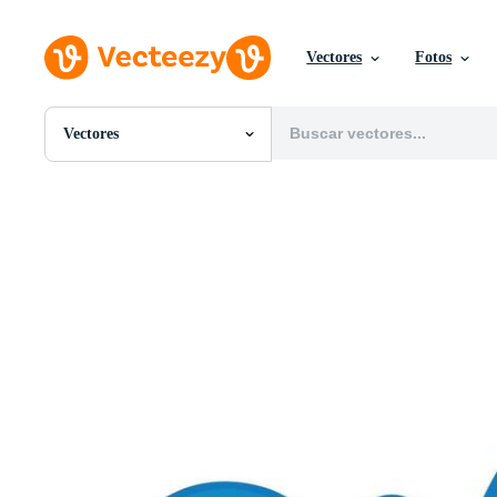
Vectores
Fotos
Vectores
Todas Imágenes
Fotos
PNGs
PSDs
SVGs
Plantillas
Vectores
Videos
Gráficos en Movimiento
Imágenes Editoriales
Eventos Editoriales