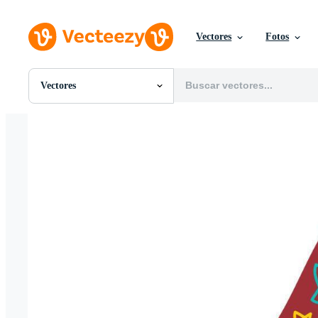
Vectores
Fotos
Vectores
Todas Imágenes
Fotos
PNGs
PSDs
SVGs
Plantillas
Vectores
Videos
Gráficos en Movimiento
Imágenes Editoriales
Eventos Editoriales