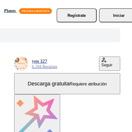
Planes
Regístrate
Iniciar
yen 327
Seguir
6.194 Recursos
Descarga gratuita
Requiere atribución