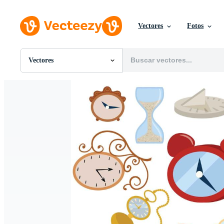
Vectores
Fotos
Vectores
Todas Imágenes
Fotos
PNGs
PSDs
SVGs
Plantillas
Vectores
Videos
Gráficos en Movimiento
Imágenes Editoriales
Eventos Editoriales