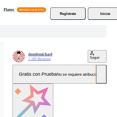
Planes
Regístrate
Iniciar
dumbmichael
Seguir
1.189 Recursos
Gratis con Prueba
No se requiere atribución!