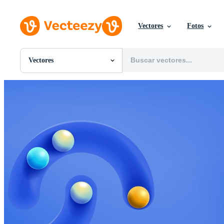
Vectores
Fotos
Vectores
Todas Imágenes
Fotos
PNGs
PSDs
SVGs
Plantillas
Vectores
Videos
Gráficos en Movimiento
Imágenes Editoriales
Eventos Editoriales