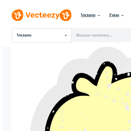
Vectores
Fotos
Vectores
Todas Imágenes
Fotos
PNGs
PSDs
SVGs
Plantillas
Vectores
Videos
Gráficos en Movimiento
Imágenes Editoriales
Eventos Editoriales