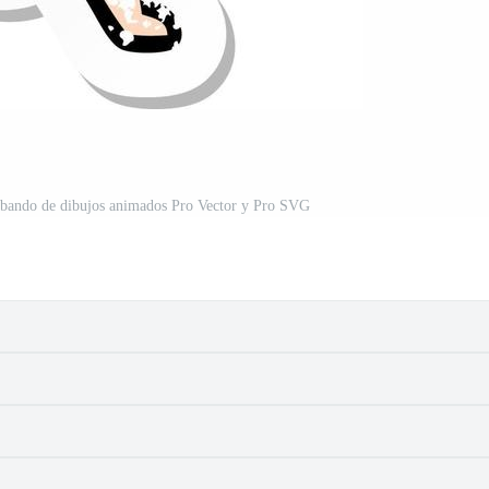
ilbando de dibujos animados Pro Vector y Pro SVG