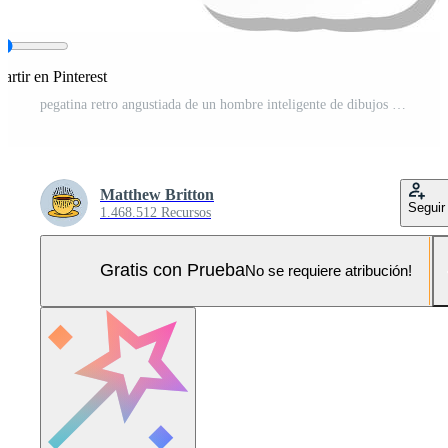
rtir en Pinterest
pegatina retro angustiada de un hombre inteligente de dibujos animados señalando Pro Vector y Pro SVG
Matthew Britton
Seguir
1.468.512 Recursos
Gratis con Prueba
No se requiere atribución!