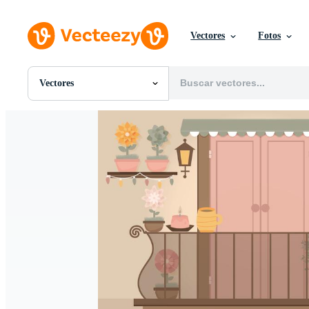
Vectores
Fotos
Vectores
Todas Imágenes
Fotos
PNGs
PSDs
SVGs
Plantillas
Vectores
Videos
Gráficos en Movimiento
Imágenes Editoriales
Eventos Editoriales