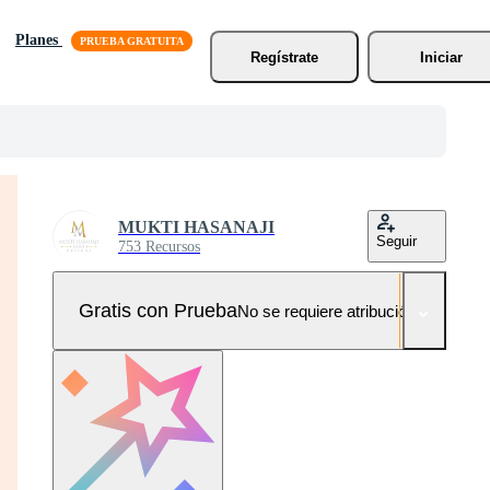
Planes
Regístrate
Iniciar
MUKTI HASANAJI
Seguir
753 Recursos
Gratis con Prueba
No se requiere atribución!