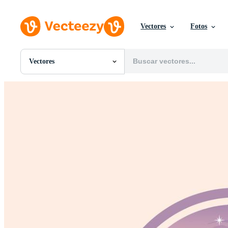
Vectores
Fotos
Vectores
Todas Imágenes
Fotos
PNGs
PSDs
SVGs
Plantillas
Vectores
Videos
Gráficos en Movimiento
Imágenes Editoriales
Eventos Editoriales