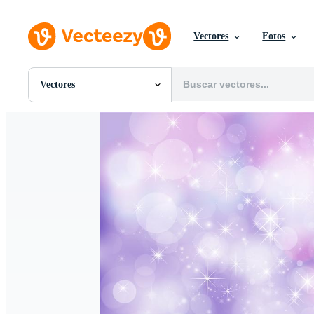
Vectores
Fotos
Vectores
Todas Imágenes
Fotos
PNGs
PSDs
SVGs
Plantillas
Vectores
Videos
Gráficos en Movimiento
Imágenes Editoriales
Eventos Editoriales