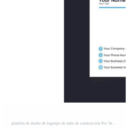
plantilla de diseño de logotipo de nube de construcción Pro Vector y Pro SVG