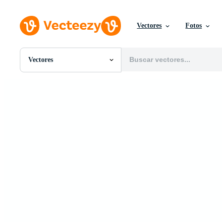
Vectores
Fotos
Vectores
Todas Imágenes
Fotos
PNGs
PSDs
SVGs
Plantillas
Vectores
Videos
Gráficos en Movimiento
Imágenes Editoriales
Eventos Editoriales