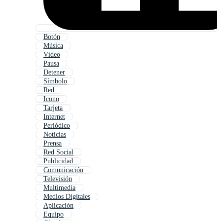
Botón
Música
Vídeo
Pausa
Detener
Símbolo
Red
Icono
Tarjeta
Internet
Periódico
Noticias
Prensa
Red Social
Publicidad
Comunicación
Televisión
Multimedia
Medios Digitales
Aplicación
Equipo