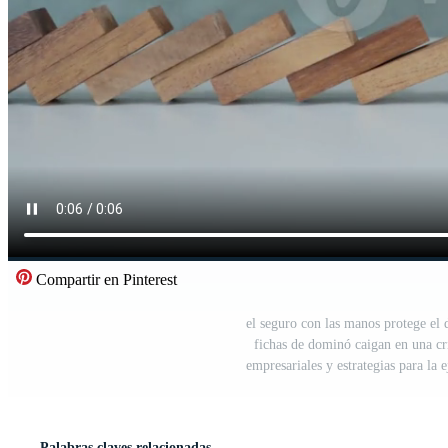
Compartir en Pinterest
el seguro con las manos protege el 
fichas de dominó caigan en una cri
empresariales y estrategias para la
Palabras claves relacionadas