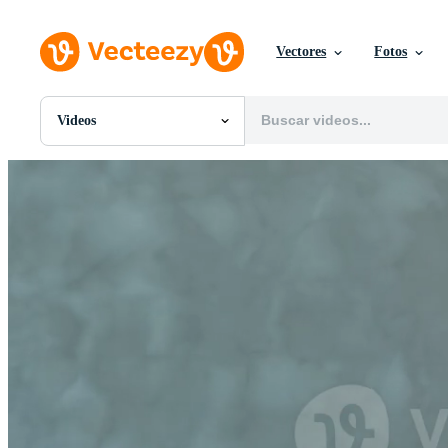
Vectores
Fotos
Videos
Todas Imágenes
Fotos
PNGs
PSDs
SVGs
Plantillas
Vectores
Videos
Gráficos en Movimiento
Imágenes Editoriales
Eventos Editoriales