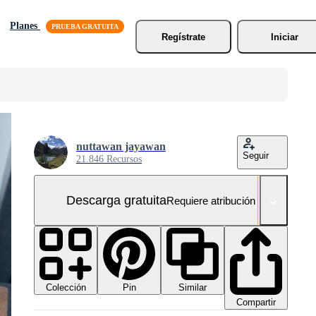
Planes
Regístrate
Iniciar
nuttawan jayawan
Seguir
21.846 Recursos
Descarga gratuita
Requiere atribución
Colección
Similar
Pin
Compartir