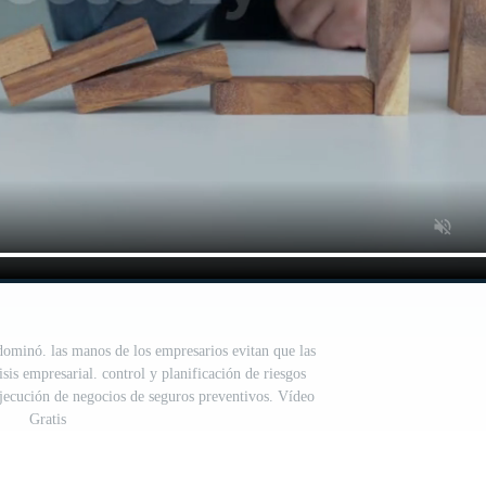
dominó. las manos de los empresarios evitan que las
sis empresarial. control y planificación de riesgos
 ejecución de negocios de seguros preventivos. Vídeo
Gratis