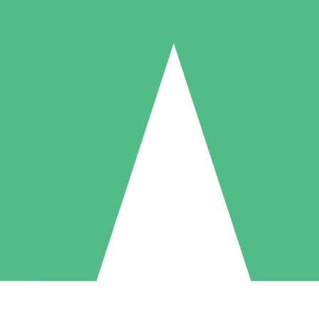
Paquetes de Créditos Individuales
Paga según el uso con créditos de descarga. Sin compromiso mensual.
1 Descarga
5 Descargas
10 Descargas
10
15
20
US$
00
US$
00
US$
00