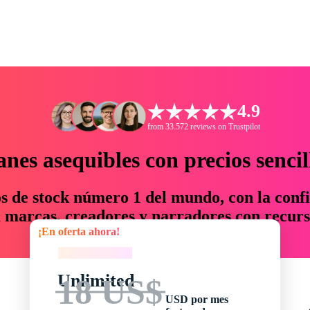
4.9
from 33.572 reviews on Trustpilot
anes asequibles con precios sencil
os de stock número 1 del mundo, con la confi
marcas, creadores y narradores con recurs
¡En oferta ahora!
un 76 % en tiempo y presupuesto.
¡En oferta ahora!
Unlimited
18 US$
USD por mes