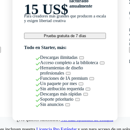
facturado
15 US$
anualmente
Para creadores más grandes que producen a escala
y exigen libertad creativa
Prueba gratuita de 7 días
Todo en Starter, más:
Descargas ilimitadas
Acceso completo a la biblioteca
Herramientas de diseño
profesionales
Funciones de IA premium
Un paquete por mes
Sin atribución requerida
Descargas más rápidas
Soporte prioritario
Sin anuncios
¿No quieres suscribirte?
Ver más opciones de compra
es incluyen nuestra
Licencia Pro Estándar
y son para acceso de un solo