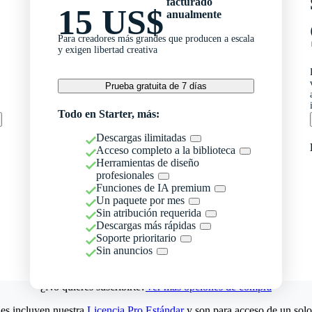
facturado
15 US$
anualmente
Para creadores más grandes que producen a escala
y exigen libertad creativa
Prueba gratuita de 7 días
Todo en Starter, más:
Descargas ilimitadas
Acceso completo a la biblioteca
Herramientas de diseño
profesionales
Funciones de IA premium
Un paquete por mes
Sin atribución requerida
Descargas más rápidas
Soporte prioritario
Sin anuncios
¿No quieres suscribirte?
Ver más opciones de compra
es incluyen nuestra
Licencia Pro Estándar
y son para acceso de un solo