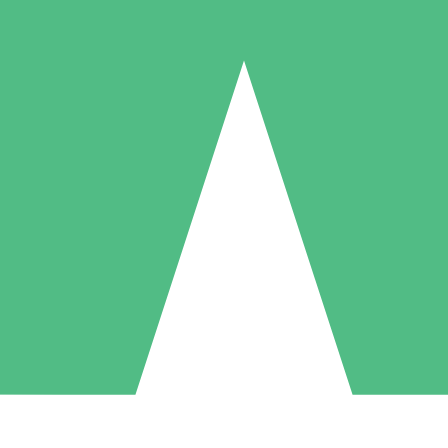
Paquetes de Créditos Individuales
Paga según el uso con créditos de descarga. Sin compromiso mensual.
1 Descarga
5 Descargas
10 Descargas
10
15
20
US$
00
US$
00
US$
00