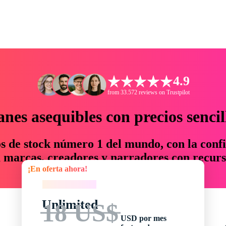
4.9
from 33.572 reviews on Trustpilot
anes asequibles con precios sencil
os de stock número 1 del mundo, con la confi
marcas, creadores y narradores con recurs
¡En oferta ahora!
un 76 % en tiempo y presupuesto.
¡En oferta ahora!
Unlimited
18 US$
USD por mes