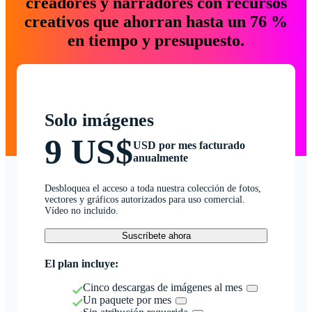
creadores y narradores con recursos
creativos que ahorran hasta un 76 %
en tiempo y presupuesto.
Solo imágenes
9 US$
USD por mes facturado
anualmente
Desbloquea el acceso a toda nuestra colección de fotos,
vectores y gráficos autorizados para uso comercial.
Vídeo no incluido.
Suscríbete ahora
El plan incluye:
Cinco descargas de imágenes al mes
Un paquete por mes