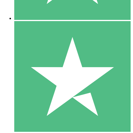
5 Descargas
15
US$
00
10 Descargas
20
US$
00