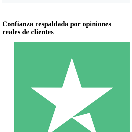
Confianza respaldada por opiniones
reales de clientes
Paquetes de Créditos Individuales
Paga según el uso con créditos de descarga. Sin compromiso
mensual.
1 Descarga
10
US$
00