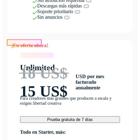
Sin atribución requerida
Descargas más rápidas
Soporte prioritario
Sin anuncios
¡En oferta ahora!
¡En oferta ahora!
Unlimited
18 US$
USD por mes
facturado
15 US$
anualmente
Para creadores más grandes que producen a escala y
exigen libertad creativa
Prueba gratuita de 7 días
Todo en Starter, más: