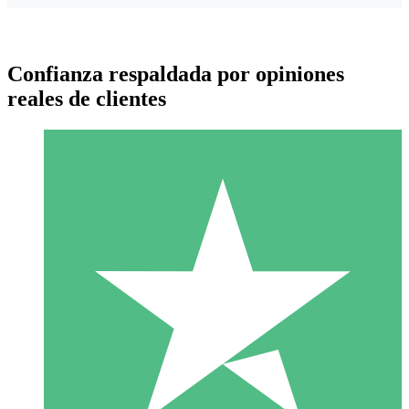
Confianza respaldada por opiniones
reales de clientes
Paquetes de Créditos Individuales
Paga según el uso con créditos de descarga. Sin compromiso
mensual.
1 Descarga
10
US$
00