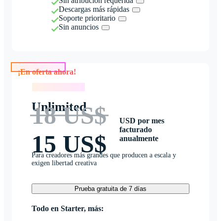
Sin atribución requerida
Descargas más rápidas
Soporte prioritario
Sin anuncios
¡En oferta ahora!
¡En oferta ahora!
Unlimited
18 US$
USD por mes
facturado
15 US$
anualmente
Para creadores más grandes que producen a escala y
exigen libertad creativa
Prueba gratuita de 7 días
Todo en Starter, más: