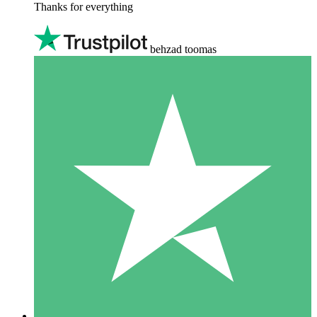
Thanks for everything
behzad toomas