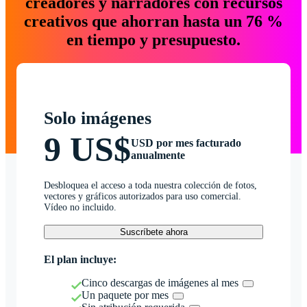
creadores y narradores con recursos
creativos que ahorran hasta un 76 %
en tiempo y presupuesto.
Solo imágenes
9 US$
USD por mes facturado
anualmente
Desbloquea el acceso a toda nuestra colección de fotos,
vectores y gráficos autorizados para uso comercial.
Vídeo no incluido.
Suscríbete ahora
El plan incluye:
Cinco descargas de imágenes al mes
Un paquete por mes