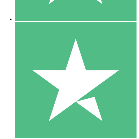
5 Descargas
15
US$
00
10 Descargas
20
US$
00