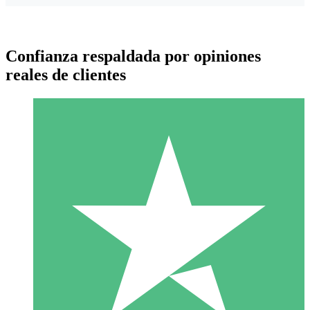
Confianza respaldada por opiniones
reales de clientes
Paquetes de Créditos Individuales
Paga según el uso con créditos de descarga. Sin compromiso
mensual.
1 Descarga
10
US$
00