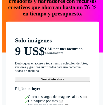
creadores y narradores con recursos
creativos que ahorran hasta un 76 %
en tiempo y presupuesto.
Solo imágenes
9 US$
USD por mes facturado
anualmente
Desbloquea el acceso a toda nuestra colección de fotos,
vectores y gráficos autorizados para uso comercial.
Vídeo no incluido.
Suscríbete ahora
El plan incluye:
Cinco descargas de imágenes al mes
Un paquete por mes