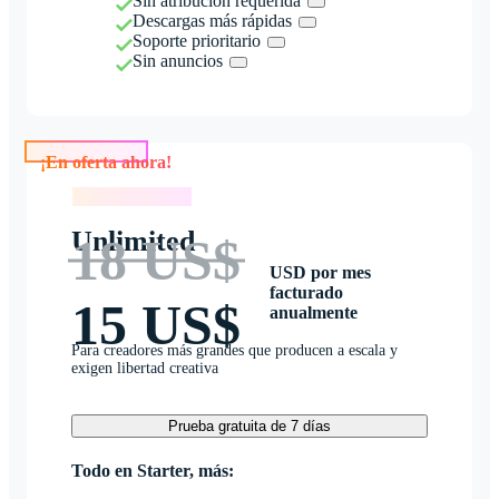
Sin atribución requerida
Descargas más rápidas
Soporte prioritario
Sin anuncios
¡En oferta ahora!
¡En oferta ahora!
Unlimited
18 US$
USD por mes
facturado
15 US$
anualmente
Para creadores más grandes que producen a escala y
exigen libertad creativa
Prueba gratuita de 7 días
Todo en Starter, más: