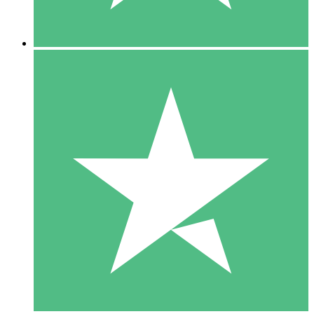
5 Descargas
15
US$
00
10 Descargas
20
US$
00