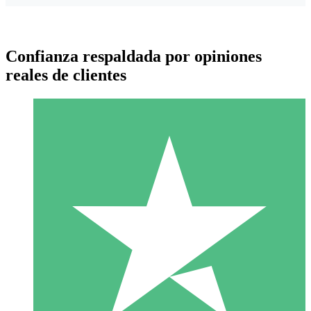
Confianza respaldada por opiniones
reales de clientes
Paquetes de Créditos Individuales
Paga según el uso con créditos de descarga. Sin compromiso
mensual.
1 Descarga
10
US$
00