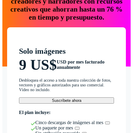
creadores y narradores con recursos
creativos que ahorran hasta un 76 %
en tiempo y presupuesto.
Solo imágenes
9 US$
USD por mes facturado
anualmente
Desbloquea el acceso a toda nuestra colección de fotos,
vectores y gráficos autorizados para uso comercial.
Vídeo no incluido.
Suscríbete ahora
El plan incluye:
Cinco descargas de imágenes al mes
Un paquete por mes