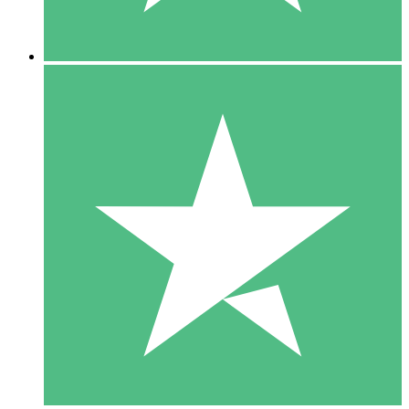
5 Descargas
15
US$
00
10 Descargas
20
US$
00