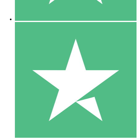
5 Descargas
15
US$
00
10 Descargas
20
US$
00