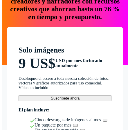
creadores y narradores con recursos
creativos que ahorran hasta un 76 %
en tiempo y presupuesto.
Solo imágenes
9 US$
USD por mes facturado
anualmente
Desbloquea el acceso a toda nuestra colección de fotos,
vectores y gráficos autorizados para uso comercial.
Vídeo no incluido.
Suscríbete ahora
El plan incluye:
Cinco descargas de imágenes al mes
Un paquete por mes