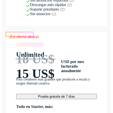
Sin atribución requerida
Descargas más rápidas
Soporte prioritario
Sin anuncios
¡En oferta ahora!
¡En oferta ahora!
Unlimited
18 US$
USD por mes
facturado
15 US$
anualmente
Para creadores más grandes que producen a escala y
exigen libertad creativa
Prueba gratuita de 7 días
Todo en Starter, más: