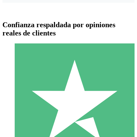
Confianza respaldada por opiniones
reales de clientes
Paquetes de Créditos Individuales
Paga según el uso con créditos de descarga. Sin compromiso
mensual.
1 Descarga
10
US$
00