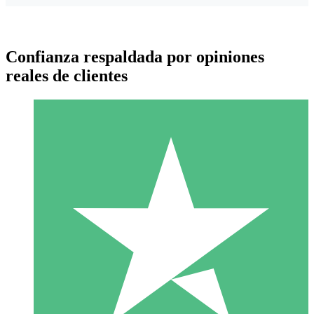
Confianza respaldada por opiniones
reales de clientes
Paquetes de Créditos Individuales
Paga según el uso con créditos de descarga. Sin compromiso
mensual.
1 Descarga
10
US$
00