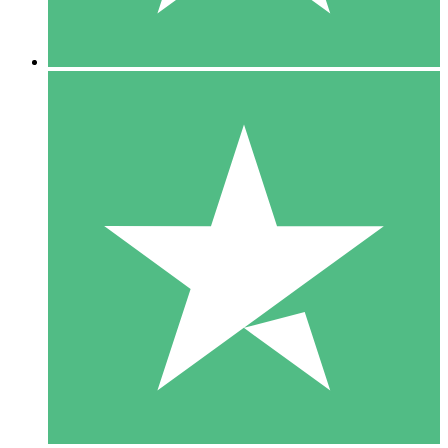
5 Descargas
15
US$
00
10 Descargas
20
US$
00