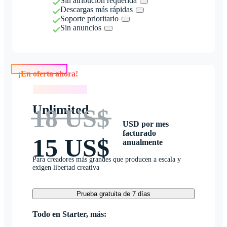
Sin atribución requerida
Descargas más rápidas
Soporte prioritario
Sin anuncios
¡En oferta ahora!
¡En oferta ahora!
Unlimited
18 US$
USD por mes
facturado
15 US$
anualmente
Para creadores más grandes que producen a escala y
exigen libertad creativa
Prueba gratuita de 7 días
Todo en Starter, más: