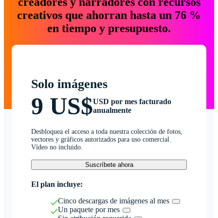
creadores y narradores con recursos
creativos que ahorran hasta un 76 %
en tiempo y presupuesto.
Solo imágenes
9 US$
USD por mes facturado
anualmente
Desbloquea el acceso a toda nuestra colección de fotos,
vectores y gráficos autorizados para uso comercial.
Vídeo no incluido.
Suscríbete ahora
El plan incluye:
Cinco descargas de imágenes al mes
Un paquete por mes