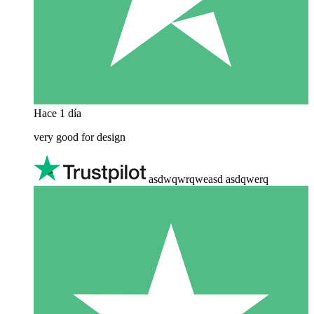
Hace 1 día
very good for design
asdwqwrqweasd asdqwerq