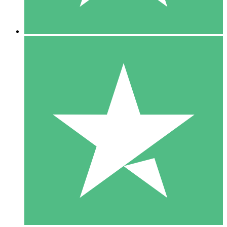
5 Descargas
15
US$
00
10 Descargas
20
US$
00