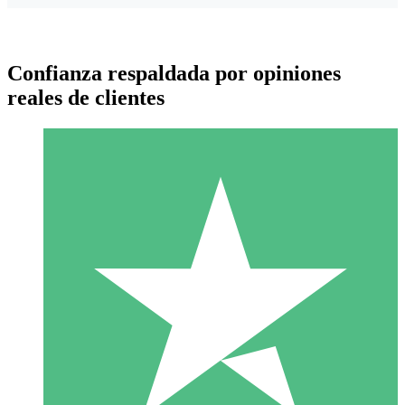
Confianza respaldada por opiniones
reales de clientes
Paquetes de Créditos Individuales
Paga según el uso con créditos de descarga. Sin compromiso
mensual.
1 Descarga
10
US$
00