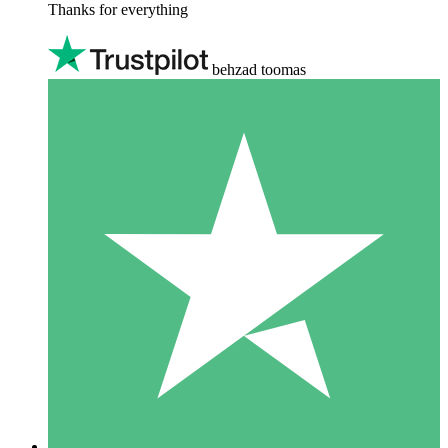
Thanks for everything
behzad toomas