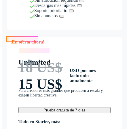
Sin atribución requerida
Descargas más rápidas
Soporte prioritario
Sin anuncios
¡En oferta ahora!
¡En oferta ahora!
Unlimited
18 US$
USD por mes
facturado
15 US$
anualmente
Para creadores más grandes que producen a escala y
exigen libertad creativa
Prueba gratuita de 7 días
Todo en Starter, más: