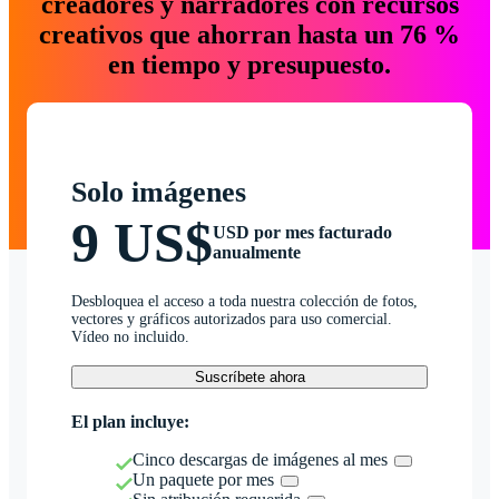
creadores y narradores con recursos
creativos que ahorran hasta un 76 %
en tiempo y presupuesto.
Solo imágenes
9 US$
USD por mes facturado
anualmente
Desbloquea el acceso a toda nuestra colección de fotos,
vectores y gráficos autorizados para uso comercial.
Vídeo no incluido.
Suscríbete ahora
El plan incluye:
Cinco descargas de imágenes al mes
Un paquete por mes