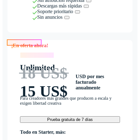
Sin atribución requerida
Descargas más rápidas
Soporte prioritario
Sin anuncios
¡En oferta ahora!
¡En oferta ahora!
Unlimited
18 US$
USD por mes
facturado
15 US$
anualmente
Para creadores más grandes que producen a escala y
exigen libertad creativa
Prueba gratuita de 7 días
Todo en Starter, más: