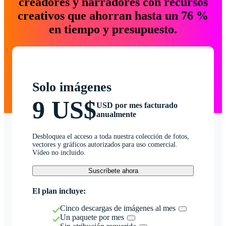
creadores y narradores con recursos
creativos que ahorran hasta un 76 %
en tiempo y presupuesto.
Solo imágenes
9 US$
USD por mes facturado
anualmente
Desbloquea el acceso a toda nuestra colección de fotos,
vectores y gráficos autorizados para uso comercial.
Vídeo no incluido.
Suscríbete ahora
El plan incluye:
Cinco descargas de imágenes al mes
Un paquete por mes