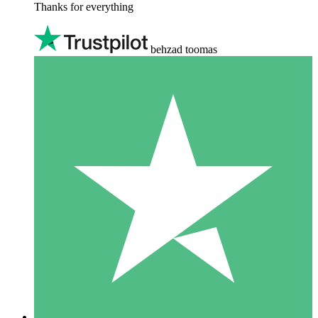
Thanks for everything
behzad toomas