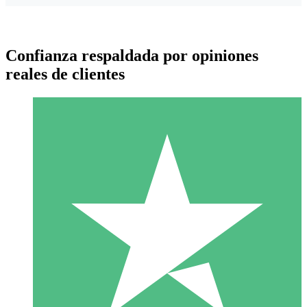
Confianza respaldada por opiniones
reales de clientes
Paquetes de Créditos Individuales
Paga según el uso con créditos de descarga. Sin compromiso
mensual.
1 Descarga
10
US$
00