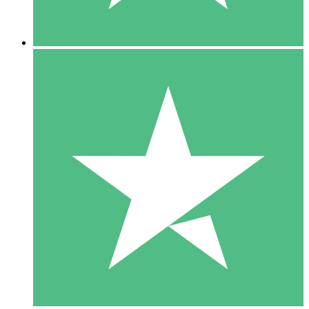
5 Descargas
15
US$
00
10 Descargas
20
US$
00