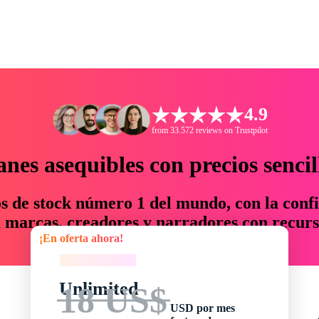
4.9
from 33.572 reviews on Trustpilot
anes asequibles con precios sencil
os de stock número 1 del mundo, con la confi
marcas, creadores y narradores con recurs
¡En oferta ahora!
un 76 % en tiempo y presupuesto.
¡En oferta ahora!
Unlimited
18 US$
USD por mes