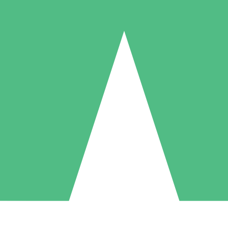
Paquetes de Créditos Individuales
Paga según el uso con créditos de descarga. Sin compromiso mensual.
1 Descarga
5 Descargas
10 Descargas
10
15
20
US$
00
US$
00
US$
00