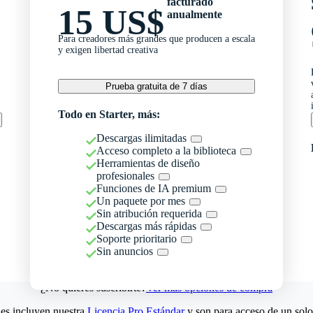
facturado
15 US$
anualmente
Para creadores más grandes que producen a escala
y exigen libertad creativa
Prueba gratuita de 7 días
Todo en Starter, más:
Descargas ilimitadas
Acceso completo a la biblioteca
Herramientas de diseño
profesionales
Funciones de IA premium
Un paquete por mes
Sin atribución requerida
Descargas más rápidas
Soporte prioritario
Sin anuncios
¿No quieres suscribirte?
Ver más opciones de compra
es incluyen nuestra
Licencia Pro Estándar
y son para acceso de un solo