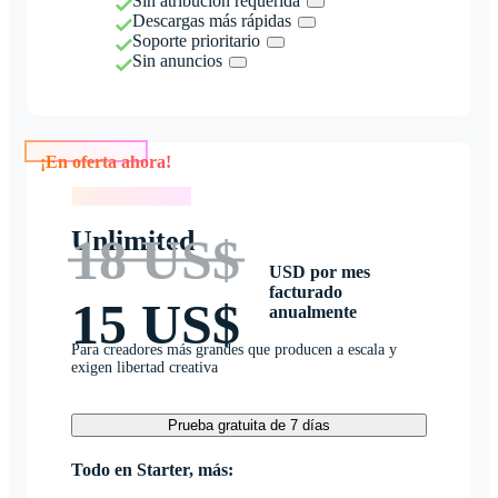
Sin atribución requerida
Descargas más rápidas
Soporte prioritario
Sin anuncios
¡En oferta ahora!
¡En oferta ahora!
Unlimited
18 US$
USD por mes
facturado
15 US$
anualmente
Para creadores más grandes que producen a escala y
exigen libertad creativa
Prueba gratuita de 7 días
Todo en Starter, más: