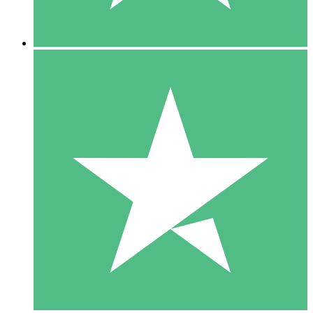
5 Descargas
15
US$
00
10 Descargas
20
US$
00