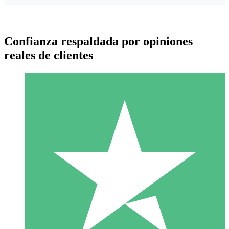
Confianza respaldada por opiniones
reales de clientes
Paquetes de Créditos Individuales
Paga según el uso con créditos de descarga. Sin compromiso
mensual.
1 Descarga
10
US$
00