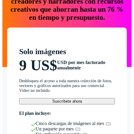
creadores y narradores con recursos
creativos que ahorran hasta un 76 %
en tiempo y presupuesto.
Solo imágenes
9 US$
USD por mes facturado
anualmente
Desbloquea el acceso a toda nuestra colección de fotos,
vectores y gráficos autorizados para uso comercial.
Vídeo no incluido.
Suscríbete ahora
El plan incluye:
Cinco descargas de imágenes al mes
Un paquete por mes