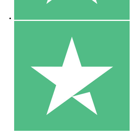
5 Descargas
15
US$
00
10 Descargas
20
US$
00