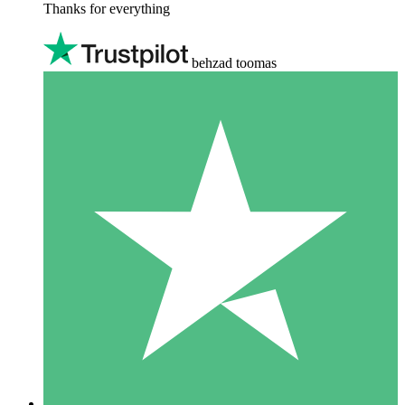
Thanks for everything
behzad toomas