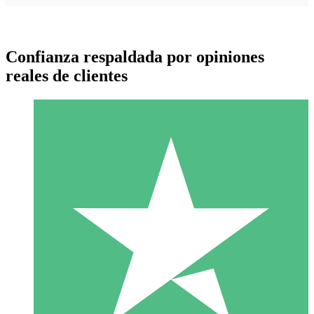
Confianza respaldada por opiniones
reales de clientes
Paquetes de Créditos Individuales
Paga según el uso con créditos de descarga. Sin compromiso
mensual.
1 Descarga
10
US$
00