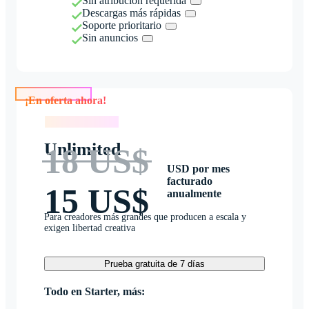
Sin atribución requerida
Descargas más rápidas
Soporte prioritario
Sin anuncios
¡En oferta ahora!
¡En oferta ahora!
Unlimited
18 US$
USD por mes
facturado
15 US$
anualmente
Para creadores más grandes que producen a escala y
exigen libertad creativa
Prueba gratuita de 7 días
Todo en Starter, más: