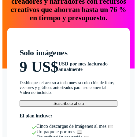
creadores y narradores con recursos
creativos que ahorran hasta un 76 %
en tiempo y presupuesto.
Solo imágenes
9 US$
USD por mes facturado
anualmente
Desbloquea el acceso a toda nuestra colección de fotos,
vectores y gráficos autorizados para uso comercial.
Vídeo no incluido.
Suscríbete ahora
El plan incluye:
Cinco descargas de imágenes al mes
Un paquete por mes