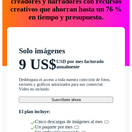
creadores y narradores con recursos
creativos que ahorran hasta un 76 %
en tiempo y presupuesto.
Solo imágenes
9 US$
USD por mes facturado
anualmente
Desbloquea el acceso a toda nuestra colección de fotos,
vectores y gráficos autorizados para uso comercial.
Vídeo no incluido.
Suscríbete ahora
El plan incluye:
Cinco descargas de imágenes al mes
Un paquete por mes