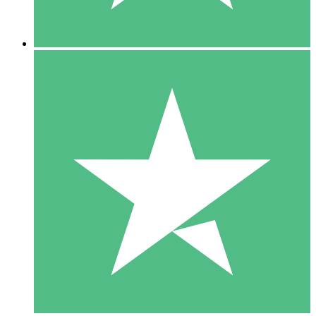
5 Descargas
15
US$
00
10 Descargas
20
US$
00