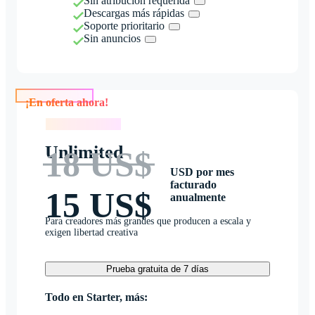
Sin atribución requerida
Descargas más rápidas
Soporte prioritario
Sin anuncios
¡En oferta ahora!
¡En oferta ahora!
Unlimited
18 US$
USD por mes
facturado
15 US$
anualmente
Para creadores más grandes que producen a escala y
exigen libertad creativa
Prueba gratuita de 7 días
Todo en Starter, más: