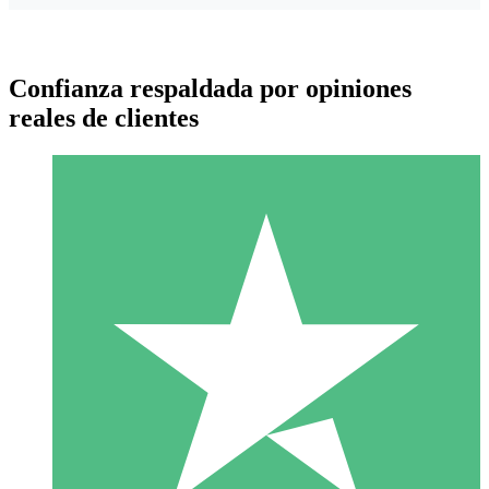
Confianza respaldada por opiniones
reales de clientes
Paquetes de Créditos Individuales
Paga según el uso con créditos de descarga. Sin compromiso
mensual.
1 Descarga
10
US$
00