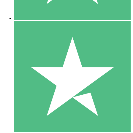
5 Descargas
15
US$
00
10 Descargas
20
US$
00