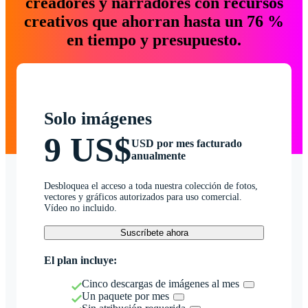
creadores y narradores con recursos
creativos que ahorran hasta un 76 %
en tiempo y presupuesto.
Solo imágenes
9 US$
USD por mes facturado
anualmente
Desbloquea el acceso a toda nuestra colección de fotos,
vectores y gráficos autorizados para uso comercial.
Vídeo no incluido.
Suscríbete ahora
El plan incluye:
Cinco descargas de imágenes al mes
Un paquete por mes