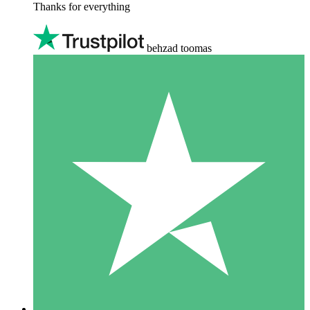
Thanks for everything
behzad toomas