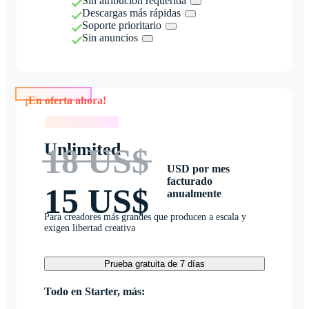
Sin atribución requerida
Descargas más rápidas
Soporte prioritario
Sin anuncios
¡En oferta ahora!
¡En oferta ahora!
Unlimited
18 US$
USD por mes
facturado
15 US$
anualmente
Para creadores más grandes que producen a escala y
exigen libertad creativa
Prueba gratuita de 7 días
Todo en Starter, más: