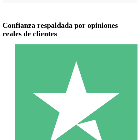
Confianza respaldada por opiniones
reales de clientes
Paquetes de Créditos Individuales
Paga según el uso con créditos de descarga. Sin compromiso
mensual.
1 Descarga
10
US$
00