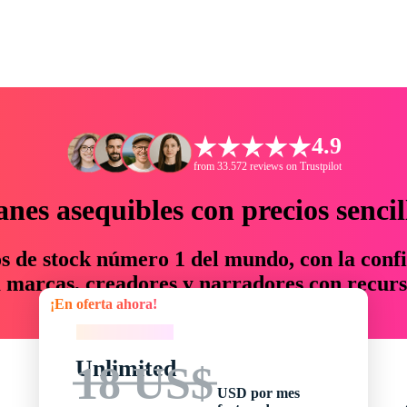
4.9
from 33.572 reviews on Trustpilot
anes asequibles con precios sencil
os de stock número 1 del mundo, con la confi
marcas, creadores y narradores con recurs
¡En oferta ahora!
un 76 % en tiempo y presupuesto.
¡En oferta ahora!
Unlimited
18 US$
USD por mes