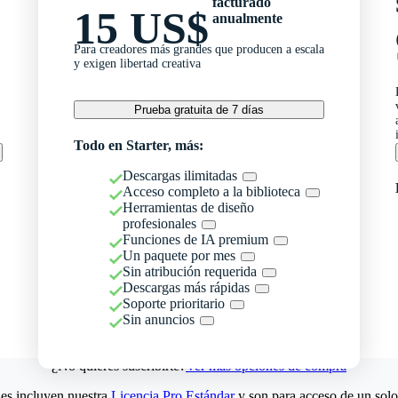
facturado
15 US$
anualmente
Para creadores más grandes que producen a escala
y exigen libertad creativa
Prueba gratuita de 7 días
Todo en Starter, más:
Descargas ilimitadas
Acceso completo a la biblioteca
Herramientas de diseño
profesionales
Funciones de IA premium
Un paquete por mes
Sin atribución requerida
Descargas más rápidas
Soporte prioritario
Sin anuncios
¿No quieres suscribirte?
Ver más opciones de compra
es incluyen nuestra
Licencia Pro Estándar
y son para acceso de un solo