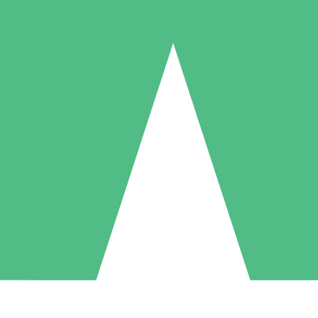
Paquetes de Créditos Individuales
Paga según el uso con créditos de descarga. Sin compromiso mensual.
1 Descarga
5 Descargas
10 Descargas
10
15
20
US$
00
US$
00
US$
00