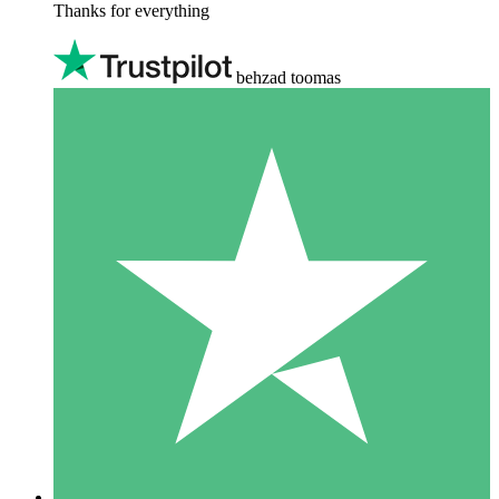
Thanks for everything
behzad toomas