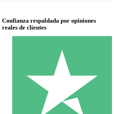
Confianza respaldada por opiniones
reales de clientes
Paquetes de Créditos Individuales
Paga según el uso con créditos de descarga. Sin compromiso
mensual.
1 Descarga
10
US$
00