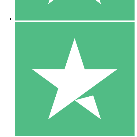
5 Descargas
15
US$
00
10 Descargas
20
US$
00