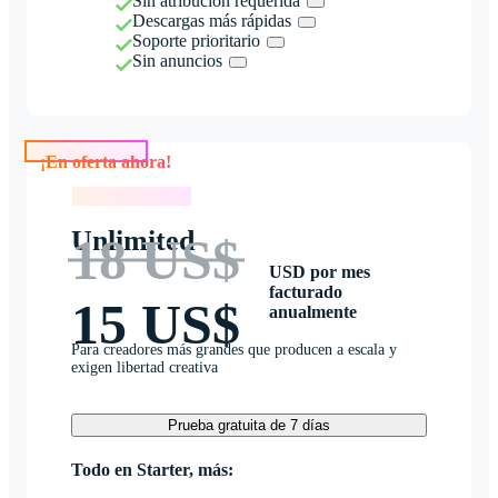
Sin atribución requerida
Descargas más rápidas
Soporte prioritario
Sin anuncios
¡En oferta ahora!
¡En oferta ahora!
Unlimited
18 US$
USD por mes
facturado
15 US$
anualmente
Para creadores más grandes que producen a escala y
exigen libertad creativa
Prueba gratuita de 7 días
Todo en Starter, más: