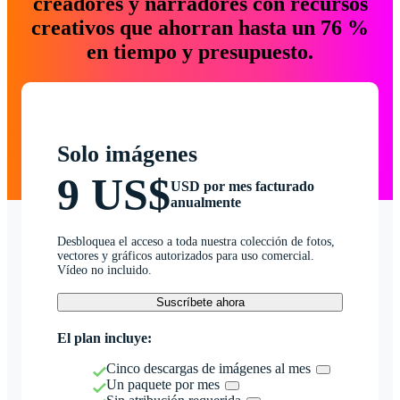
creadores y narradores con recursos
creativos que ahorran hasta un 76 %
en tiempo y presupuesto.
Solo imágenes
9 US$
USD por mes facturado
anualmente
Desbloquea el acceso a toda nuestra colección de fotos,
vectores y gráficos autorizados para uso comercial.
Vídeo no incluido.
Suscríbete ahora
El plan incluye:
Cinco descargas de imágenes al mes
Un paquete por mes