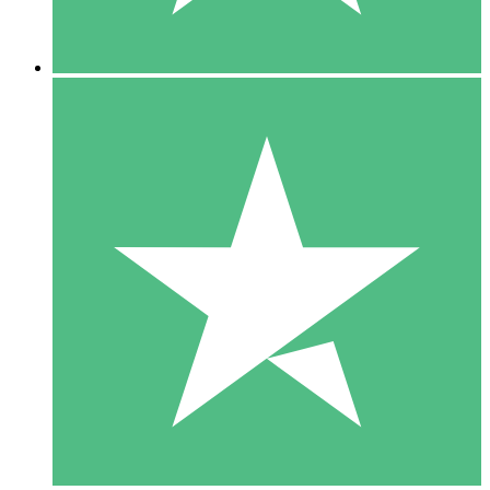
5 Descargas
15
US$
00
10 Descargas
20
US$
00