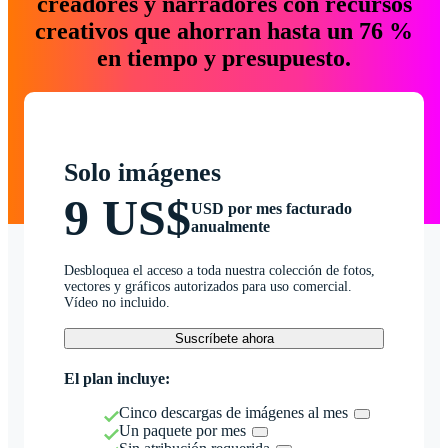
creadores y narradores con recursos
creativos que ahorran hasta un 76 %
en tiempo y presupuesto.
Solo imágenes
9 US$
USD por mes facturado
anualmente
Desbloquea el acceso a toda nuestra colección de fotos,
vectores y gráficos autorizados para uso comercial.
Vídeo no incluido.
Suscríbete ahora
El plan incluye:
Cinco descargas de imágenes al mes
Un paquete por mes