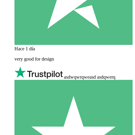
Hace 1 día
very good for design
asdwqwrqweasd asdqwerq