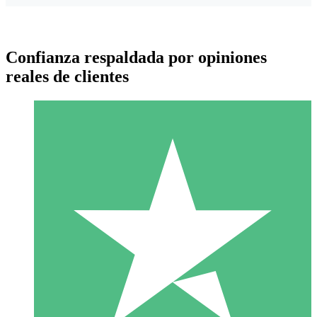
Confianza respaldada por opiniones
reales de clientes
Paquetes de Créditos Individuales
Paga según el uso con créditos de descarga. Sin compromiso
mensual.
1 Descarga
10
US$
00