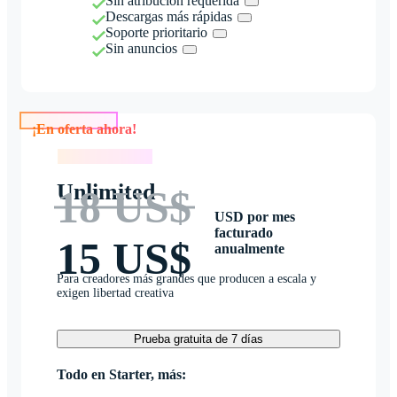
Sin atribución requerida
Descargas más rápidas
Soporte prioritario
Sin anuncios
¡En oferta ahora!
¡En oferta ahora!
Unlimited
18 US$
USD por mes
facturado
15 US$
anualmente
Para creadores más grandes que producen a escala y
exigen libertad creativa
Prueba gratuita de 7 días
Todo en Starter, más: