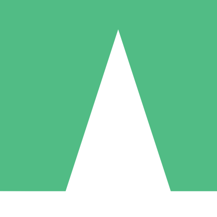
Paquetes de Créditos Individuales
Paga según el uso con créditos de descarga. Sin compromiso mensual.
1 Descarga
5 Descargas
10 Descargas
10
15
20
US$
00
US$
00
US$
00