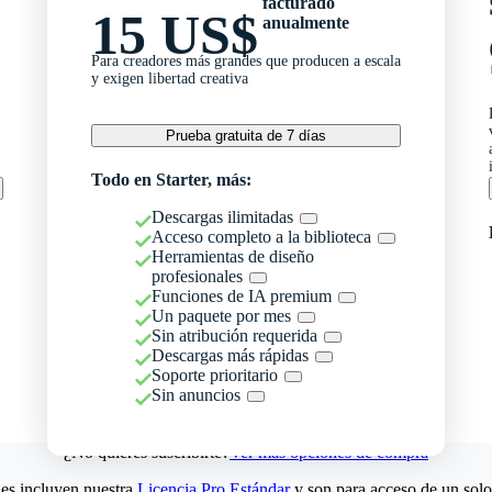
facturado
15 US$
anualmente
Para creadores más grandes que producen a escala
y exigen libertad creativa
Prueba gratuita de 7 días
Todo en Starter, más:
Descargas ilimitadas
Acceso completo a la biblioteca
Herramientas de diseño
profesionales
Funciones de IA premium
Un paquete por mes
Sin atribución requerida
Descargas más rápidas
Soporte prioritario
Sin anuncios
¿No quieres suscribirte?
Ver más opciones de compra
es incluyen nuestra
Licencia Pro Estándar
y son para acceso de un solo