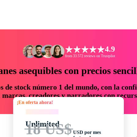
4.9
from 33.572 reviews on Trustpilot
anes asequibles con precios sencil
os de stock número 1 del mundo, con la confi
marcas, creadores y narradores con recurs
¡En oferta ahora!
un 76 % en tiempo y presupuesto.
¡En oferta ahora!
Unlimited
18 US$
USD por mes