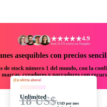
4.9
from 33.572 reviews on Trustpilot
anes asequibles con precios sencil
os de stock número 1 del mundo, con la confi
marcas, creadores y narradores con recurs
¡En oferta ahora!
un 76 % en tiempo y presupuesto.
¡En oferta ahora!
Unlimited
18 US$
USD por mes