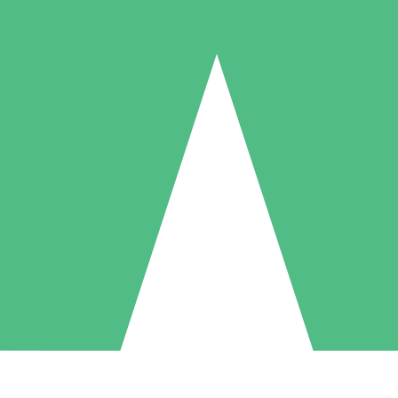
Paquetes de Créditos Individuales
Paga según el uso con créditos de descarga. Sin compromiso mensual.
1 Descarga
5 Descargas
10 Descargas
10
15
20
US$
00
US$
00
US$
00