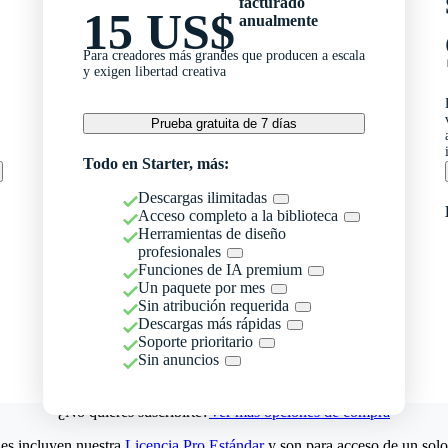
facturado
15 US$
anualmente
Para creadores más grandes que producen a escala
y exigen libertad creativa
Prueba gratuita de 7 días
Todo en Starter, más:
Descargas ilimitadas
Acceso completo a la biblioteca
Herramientas de diseño
profesionales
Funciones de IA premium
Un paquete por mes
Sin atribución requerida
Descargas más rápidas
Soporte prioritario
Sin anuncios
¿No quieres suscribirte?
Ver más opciones de compra
es incluyen nuestra
Licencia Pro Estándar
y son para acceso de un solo