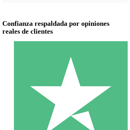
Confianza respaldada por opiniones
reales de clientes
Paquetes de Créditos Individuales
Paga según el uso con créditos de descarga. Sin compromiso
mensual.
1 Descarga
10
US$
00