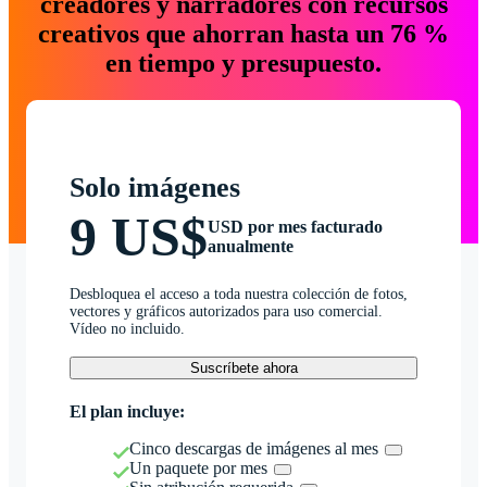
creadores y narradores con recursos
creativos que ahorran hasta un 76 %
en tiempo y presupuesto.
Solo imágenes
9 US$
USD por mes facturado
anualmente
Desbloquea el acceso a toda nuestra colección de fotos,
vectores y gráficos autorizados para uso comercial.
Vídeo no incluido.
Suscríbete ahora
El plan incluye:
Cinco descargas de imágenes al mes
Un paquete por mes