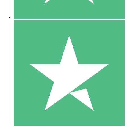
5 Descargas
15
US$
00
10 Descargas
20
US$
00