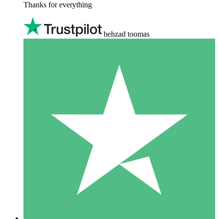
Thanks for everything
behzad toomas