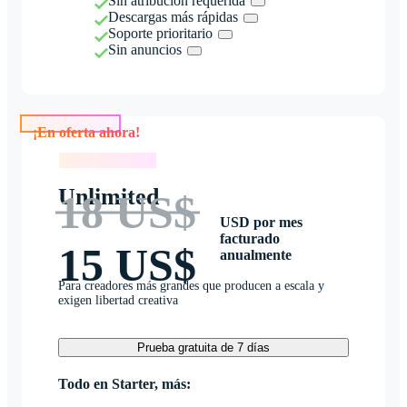
Sin atribución requerida
Descargas más rápidas
Soporte prioritario
Sin anuncios
¡En oferta ahora!
¡En oferta ahora!
Unlimited
18 US$
USD por mes
facturado
15 US$
anualmente
Para creadores más grandes que producen a escala y
exigen libertad creativa
Prueba gratuita de 7 días
Todo en Starter, más: