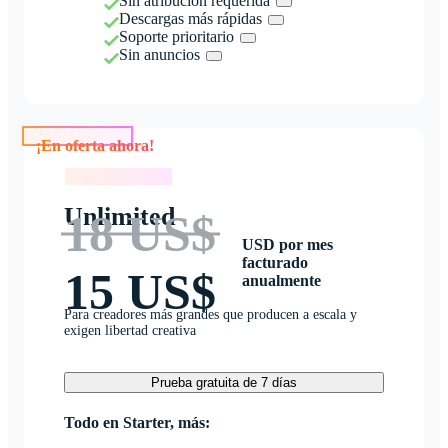
Sin atribución requerida
Descargas más rápidas
Soporte prioritario
Sin anuncios
¡En oferta ahora!
¡En oferta ahora!
Unlimited
18 US$
USD por mes
facturado
15 US$
anualmente
Para creadores más grandes que producen a escala y
exigen libertad creativa
Prueba gratuita de 7 días
Todo en Starter, más: