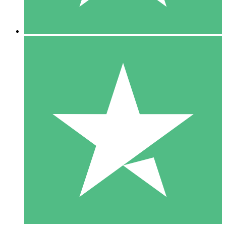
5 Descargas
15
US$
00
10 Descargas
20
US$
00