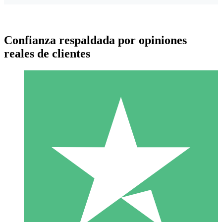
Confianza respaldada por opiniones
reales de clientes
Paquetes de Créditos Individuales
Paga según el uso con créditos de descarga. Sin compromiso
mensual.
1 Descarga
10
US$
00