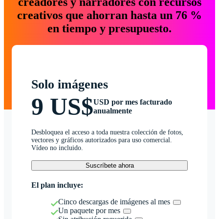
creadores y narradores con recursos
creativos que ahorran hasta un 76 %
en tiempo y presupuesto.
Solo imágenes
9 US$
USD por mes facturado
anualmente
Desbloquea el acceso a toda nuestra colección de fotos,
vectores y gráficos autorizados para uso comercial.
Vídeo no incluido.
Suscríbete ahora
El plan incluye:
Cinco descargas de imágenes al mes
Un paquete por mes