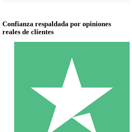
Confianza respaldada por opiniones
reales de clientes
Paquetes de Créditos Individuales
Paga según el uso con créditos de descarga. Sin compromiso
mensual.
1 Descarga
10
US$
00