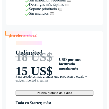
Sin atribución requerida
Descargas más rápidas
Soporte prioritario
Sin anuncios
¡En oferta ahora!
¡En oferta ahora!
Unlimited
18 US$
USD por mes
facturado
15 US$
anualmente
Para creadores más grandes que producen a escala y
exigen libertad creativa
Prueba gratuita de 7 días
Todo en Starter, más: