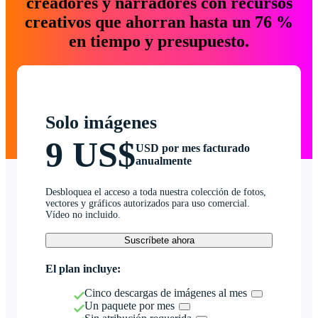
creadores y narradores con recursos
creativos que ahorran hasta un 76 %
en tiempo y presupuesto.
Solo imágenes
9 US$
USD por mes facturado
anualmente
Desbloquea el acceso a toda nuestra colección de fotos,
vectores y gráficos autorizados para uso comercial.
Vídeo no incluido.
Suscríbete ahora
El plan incluye:
Cinco descargas de imágenes al mes
Un paquete por mes