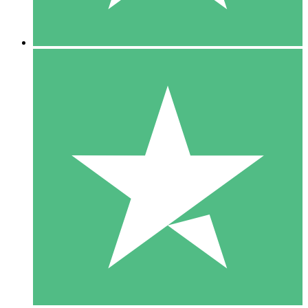
5 Descargas
15
US$
00
10 Descargas
20
US$
00