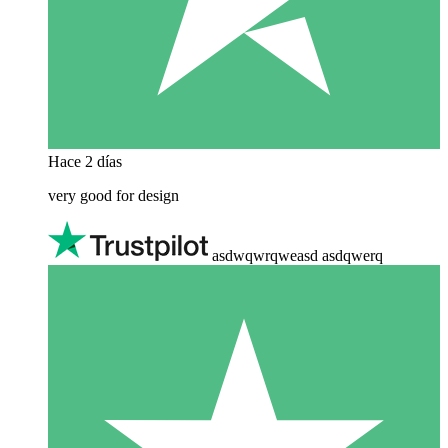
Hace 2 días
very good for design
asdwqwrqweasd asdqwerq