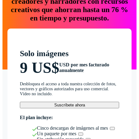
creadores y narradores con recursos
creativos que ahorran hasta un 76 %
en tiempo y presupuesto.
Solo imágenes
9 US$
USD por mes facturado
anualmente
Desbloquea el acceso a toda nuestra colección de fotos,
vectores y gráficos autorizados para uso comercial.
Vídeo no incluido.
Suscríbete ahora
El plan incluye:
Cinco descargas de imágenes al mes
Un paquete por mes