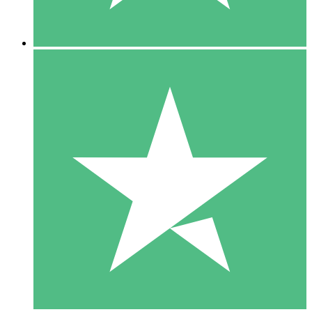
5 Descargas
15
US$
00
10 Descargas
20
US$
00