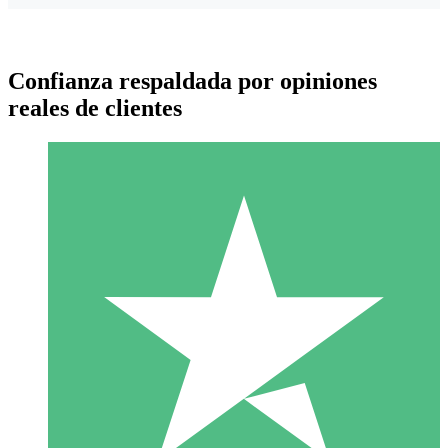
Confianza respaldada por opiniones
reales de clientes
Paquetes de Créditos Individuales
Paga según el uso con créditos de descarga. Sin compromiso
mensual.
1 Descarga
10
US$
00