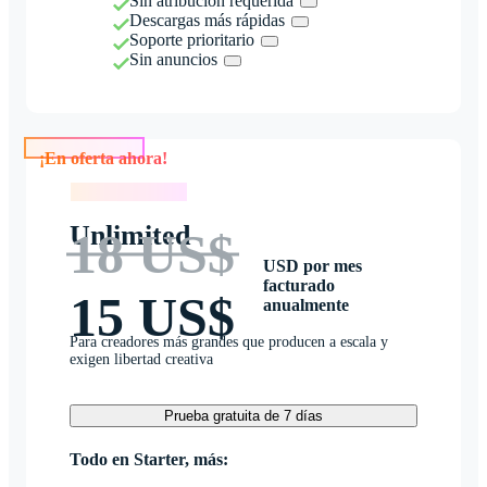
Sin atribución requerida
Descargas más rápidas
Soporte prioritario
Sin anuncios
¡En oferta ahora!
¡En oferta ahora!
Unlimited
18 US$
USD por mes
facturado
15 US$
anualmente
Para creadores más grandes que producen a escala y
exigen libertad creativa
Prueba gratuita de 7 días
Todo en Starter, más: