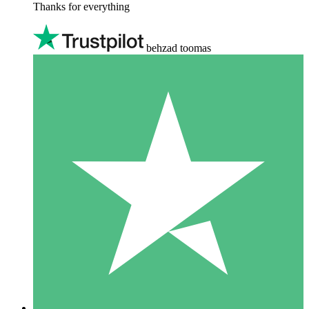
Thanks for everything
behzad toomas