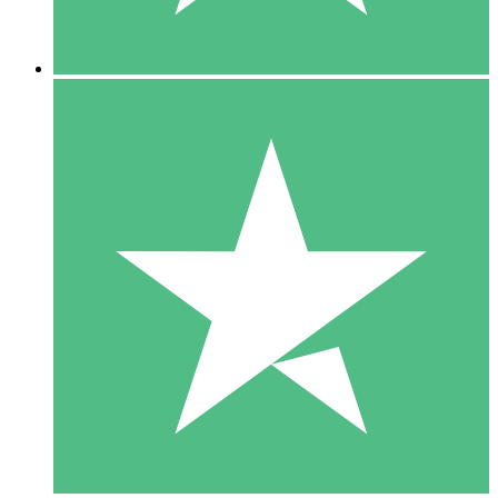
5 Descargas
15
US$
00
10 Descargas
20
US$
00