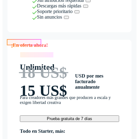
Sin atribución requerida
Descargas más rápidas
Soporte prioritario
Sin anuncios
¡En oferta ahora!
¡En oferta ahora!
Unlimited
18 US$
USD por mes
facturado
15 US$
anualmente
Para creadores más grandes que producen a escala y
exigen libertad creativa
Prueba gratuita de 7 días
Todo en Starter, más: