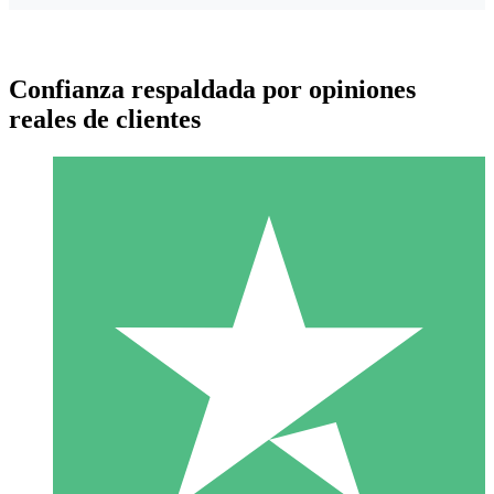
Confianza respaldada por opiniones
reales de clientes
Paquetes de Créditos Individuales
Paga según el uso con créditos de descarga. Sin compromiso
mensual.
1 Descarga
10
US$
00