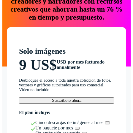
creadores y narradores con recursos
creativos que ahorran hasta un 76 %
en tiempo y presupuesto.
Solo imágenes
9 US$
USD por mes facturado
anualmente
Desbloquea el acceso a toda nuestra colección de fotos,
vectores y gráficos autorizados para uso comercial.
Vídeo no incluido.
Suscríbete ahora
El plan incluye:
Cinco descargas de imágenes al mes
Un paquete por mes