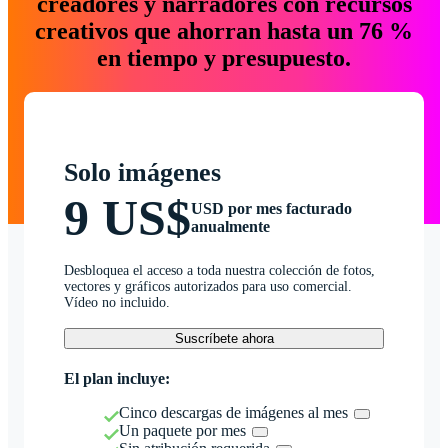
creadores y narradores con recursos
creativos que ahorran hasta un 76 %
en tiempo y presupuesto.
Solo imágenes
9 US$
USD por mes facturado
anualmente
Desbloquea el acceso a toda nuestra colección de fotos,
vectores y gráficos autorizados para uso comercial.
Vídeo no incluido.
Suscríbete ahora
El plan incluye:
Cinco descargas de imágenes al mes
Un paquete por mes