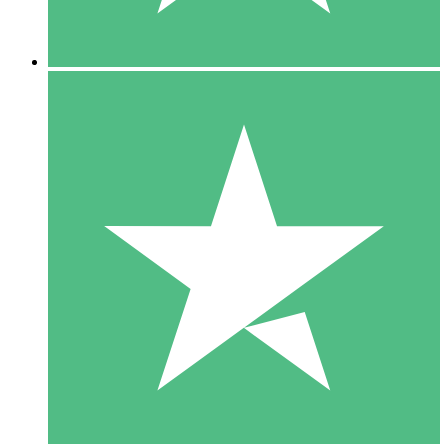
5 Descargas
15
US$
00
10 Descargas
20
US$
00