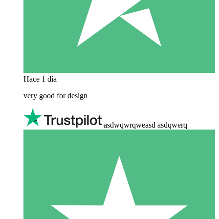
Hace 1 día
very good for design
asdwqwrqweasd asdqwerq