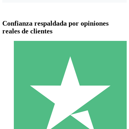
Confianza respaldada por opiniones
reales de clientes
Paquetes de Créditos Individuales
Paga según el uso con créditos de descarga. Sin compromiso
mensual.
1 Descarga
10
US$
00