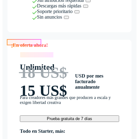
Sin atribución requerida
Descargas más rápidas
Soporte prioritario
Sin anuncios
¡En oferta ahora!
¡En oferta ahora!
Unlimited
18 US$
USD por mes
facturado
15 US$
anualmente
Para creadores más grandes que producen a escala y
exigen libertad creativa
Prueba gratuita de 7 días
Todo en Starter, más: