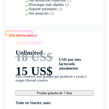
Sin atribución requerida
Descargas más rápidas
Soporte prioritario
Sin anuncios
¡En oferta ahora!
¡En oferta ahora!
Unlimited
18 US$
USD por mes
facturado
15 US$
anualmente
Para creadores más grandes que producen a escala y
exigen libertad creativa
Prueba gratuita de 7 días
Todo en Starter, más: