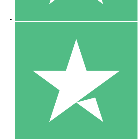
5 Descargas
15
US$
00
10 Descargas
20
US$
00