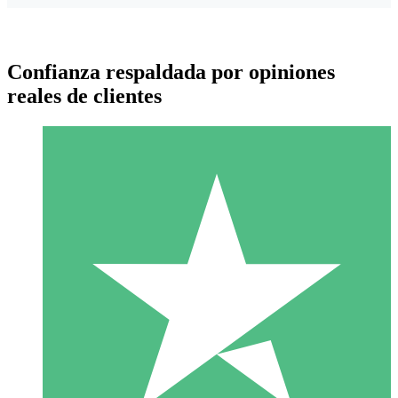
Confianza respaldada por opiniones
reales de clientes
Paquetes de Créditos Individuales
Paga según el uso con créditos de descarga. Sin compromiso
mensual.
1 Descarga
10
US$
00