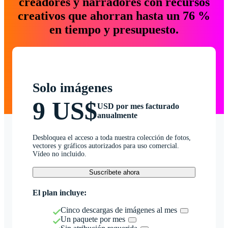
creadores y narradores con recursos
creativos que ahorran hasta un 76 %
en tiempo y presupuesto.
Solo imágenes
9 US$
USD por mes facturado
anualmente
Desbloquea el acceso a toda nuestra colección de fotos,
vectores y gráficos autorizados para uso comercial.
Vídeo no incluido.
Suscríbete ahora
El plan incluye:
Cinco descargas de imágenes al mes
Un paquete por mes