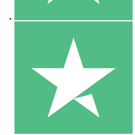
5 Descargas
15
US$
00
10 Descargas
20
US$
00