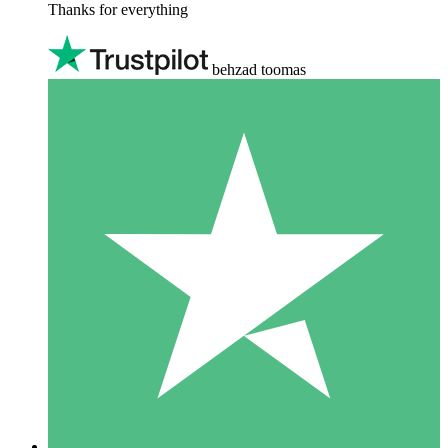
Thanks for everything
behzad toomas