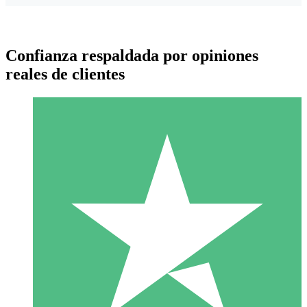
Confianza respaldada por opiniones
reales de clientes
Paquetes de Créditos Individuales
Paga según el uso con créditos de descarga. Sin compromiso
mensual.
1 Descarga
10
US$
00