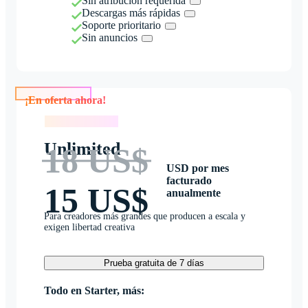
Sin atribución requerida
Descargas más rápidas
Soporte prioritario
Sin anuncios
¡En oferta ahora!
¡En oferta ahora!
Unlimited
18 US$
USD por mes
facturado
15 US$
anualmente
Para creadores más grandes que producen a escala y
exigen libertad creativa
Prueba gratuita de 7 días
Todo en Starter, más: