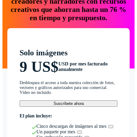
creadores y narradores con recursos
creativos que ahorran hasta un 76 %
en tiempo y presupuesto.
Solo imágenes
9 US$
USD por mes facturado
anualmente
Desbloquea el acceso a toda nuestra colección de fotos,
vectores y gráficos autorizados para uso comercial.
Vídeo no incluido.
Suscríbete ahora
El plan incluye:
Cinco descargas de imágenes al mes
Un paquete por mes