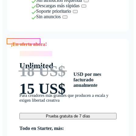
Sin atribución requerida
Descargas más rápidas
Soporte prioritario
Sin anuncios
¡En oferta ahora!
¡En oferta ahora!
Unlimited
18 US$
USD por mes
facturado
15 US$
anualmente
Para creadores más grandes que producen a escala y
exigen libertad creativa
Prueba gratuita de 7 días
Todo en Starter, más: