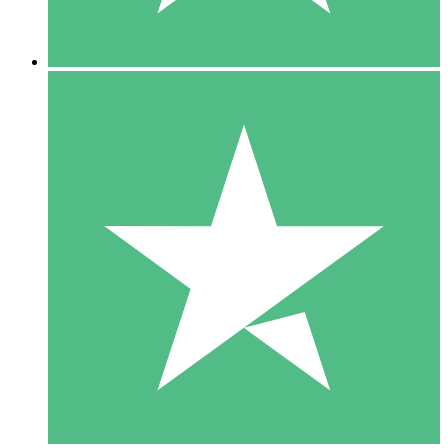
5 Descargas
15
US$
00
10 Descargas
20
US$
00