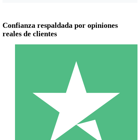
Confianza respaldada por opiniones
reales de clientes
Paquetes de Créditos Individuales
Paga según el uso con créditos de descarga. Sin compromiso
mensual.
1 Descarga
10
US$
00