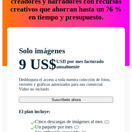
creadores y narradores con recursos
creativos que ahorran hasta un 76 %
en tiempo y presupuesto.
Solo imágenes
9 US$
USD por mes facturado
anualmente
Desbloquea el acceso a toda nuestra colección de fotos,
vectores y gráficos autorizados para uso comercial.
Vídeo no incluido.
Suscríbete ahora
El plan incluye:
Cinco descargas de imágenes al mes
Un paquete por mes