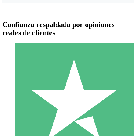
Confianza respaldada por opiniones
reales de clientes
Paquetes de Créditos Individuales
Paga según el uso con créditos de descarga. Sin compromiso
mensual.
1 Descarga
10
US$
00