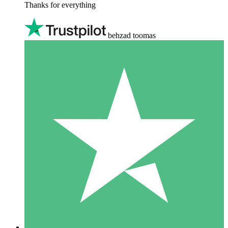
Thanks for everything
behzad toomas