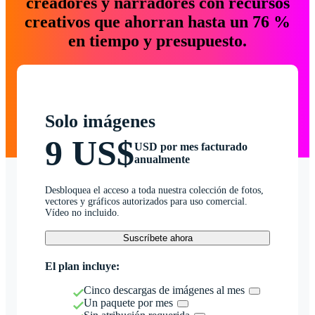
creadores y narradores con recursos
creativos que ahorran hasta un 76 %
en tiempo y presupuesto.
Solo imágenes
9 US$
USD por mes facturado
anualmente
Desbloquea el acceso a toda nuestra colección de fotos,
vectores y gráficos autorizados para uso comercial.
Vídeo no incluido.
Suscríbete ahora
El plan incluye:
Cinco descargas de imágenes al mes
Un paquete por mes