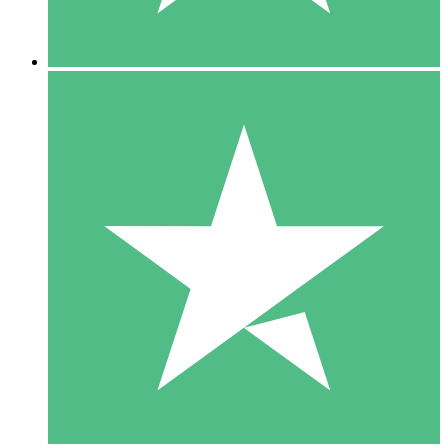
5 Descargas
15
US$
00
10 Descargas
20
US$
00