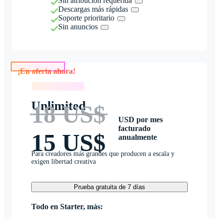
Sin atribución requerida
Descargas más rápidas
Soporte prioritario
Sin anuncios
¡En oferta ahora!
¡En oferta ahora!
Unlimited
18 US$
USD por mes
facturado
15 US$
anualmente
Para creadores más grandes que producen a escala y
exigen libertad creativa
Prueba gratuita de 7 días
Todo en Starter, más: