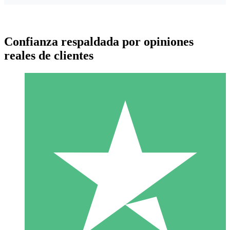
Confianza respaldada por opiniones
reales de clientes
Paquetes de Créditos Individuales
Paga según el uso con créditos de descarga. Sin compromiso
mensual.
1 Descarga
10
US$
00