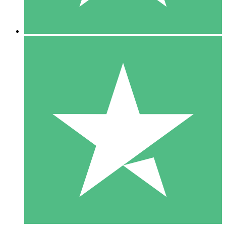
5 Descargas
15
US$
00
10 Descargas
20
US$
00