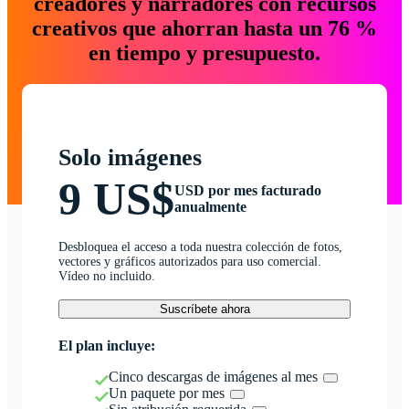
creadores y narradores con recursos
creativos que ahorran hasta un 76 %
en tiempo y presupuesto.
Solo imágenes
9 US$
USD por mes facturado
anualmente
Desbloquea el acceso a toda nuestra colección de fotos,
vectores y gráficos autorizados para uso comercial.
Vídeo no incluido.
Suscríbete ahora
El plan incluye:
Cinco descargas de imágenes al mes
Un paquete por mes