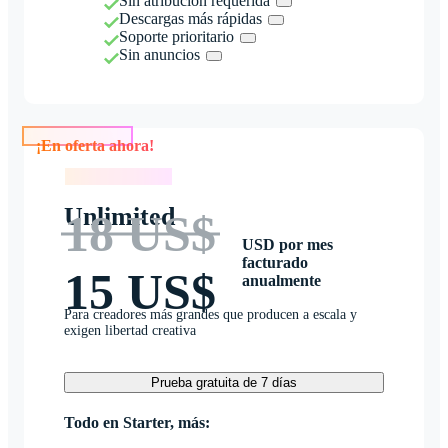
Sin atribución requerida
Descargas más rápidas
Soporte prioritario
Sin anuncios
¡En oferta ahora!
¡En oferta ahora!
Unlimited
18 US$
USD por mes
facturado
15 US$
anualmente
Para creadores más grandes que producen a escala y
exigen libertad creativa
Prueba gratuita de 7 días
Todo en Starter, más: