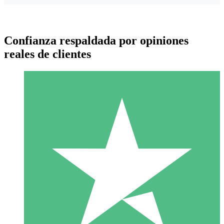
Confianza respaldada por opiniones
reales de clientes
Paquetes de Créditos Individuales
Paga según el uso con créditos de descarga. Sin compromiso
mensual.
1 Descarga
10
US$
00