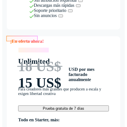
Sin atribución requerida
Descargas más rápidas
Soporte prioritario
Sin anuncios
¡En oferta ahora!
¡En oferta ahora!
Unlimited
18 US$
USD por mes
facturado
15 US$
anualmente
Para creadores más grandes que producen a escala y
exigen libertad creativa
Prueba gratuita de 7 días
Todo en Starter, más: