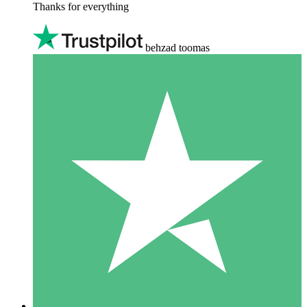
Thanks for everything
behzad toomas