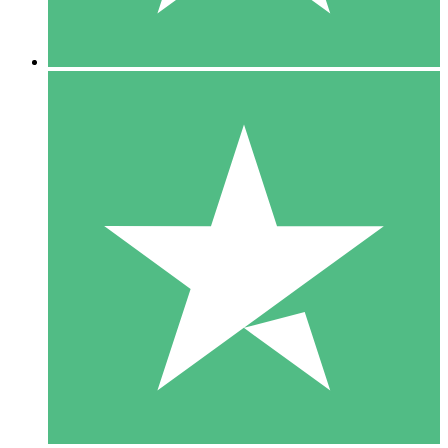
5 Descargas
15
US$
00
10 Descargas
20
US$
00