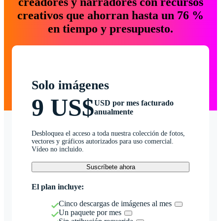
creadores y narradores con recursos
creativos que ahorran hasta un 76 %
en tiempo y presupuesto.
Solo imágenes
9 US$
USD por mes facturado
anualmente
Desbloquea el acceso a toda nuestra colección de fotos,
vectores y gráficos autorizados para uso comercial.
Vídeo no incluido.
Suscríbete ahora
El plan incluye:
Cinco descargas de imágenes al mes
Un paquete por mes