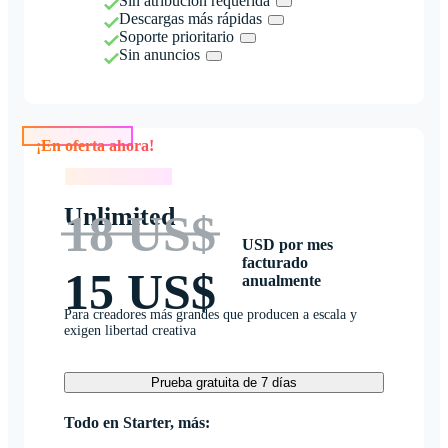
Sin atribución requerida
Descargas más rápidas
Soporte prioritario
Sin anuncios
¡En oferta ahora!
¡En oferta ahora!
Unlimited
18 US$
USD por mes
facturado
15 US$
anualmente
Para creadores más grandes que producen a escala y
exigen libertad creativa
Prueba gratuita de 7 días
Todo en Starter, más: