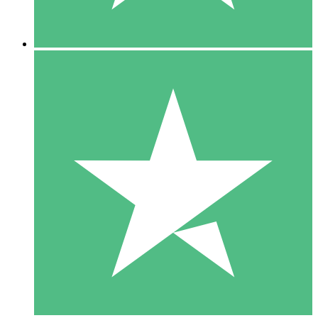
5 Descargas
15
US$
00
10 Descargas
20
US$
00