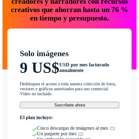
creadores y narradores con recursos
creativos que ahorran hasta un 76 %
en tiempo y presupuesto.
Solo imágenes
9 US$
USD por mes facturado
anualmente
Desbloquea el acceso a toda nuestra colección de fotos,
vectores y gráficos autorizados para uso comercial.
Vídeo no incluido.
Suscríbete ahora
El plan incluye:
Cinco descargas de imágenes al mes
Un paquete por mes