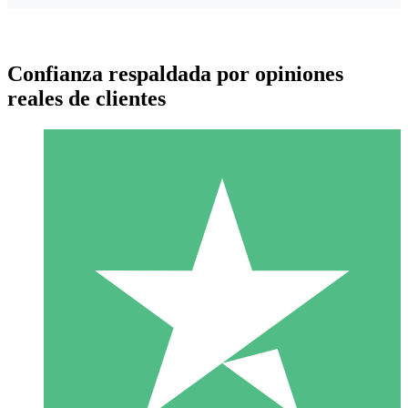
Confianza respaldada por opiniones
reales de clientes
Paquetes de Créditos Individuales
Paga según el uso con créditos de descarga. Sin compromiso
mensual.
1 Descarga
10
US$
00