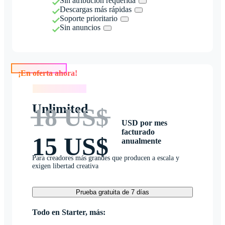
Sin atribución requerida
Descargas más rápidas
Soporte prioritario
Sin anuncios
¡En oferta ahora!
¡En oferta ahora!
Unlimited
18 US$
USD por mes
facturado
15 US$
anualmente
Para creadores más grandes que producen a escala y
exigen libertad creativa
Prueba gratuita de 7 días
Todo en Starter, más: