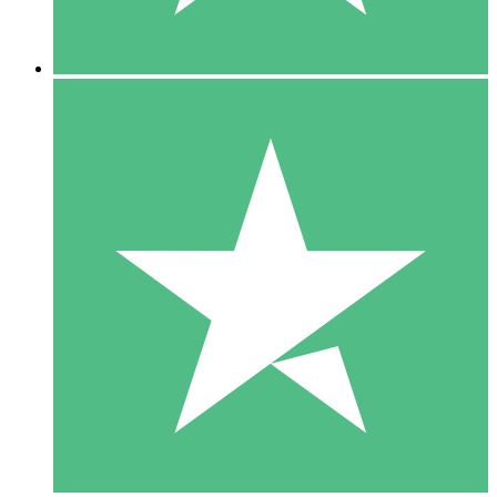
5 Descargas
15
US$
00
10 Descargas
20
US$
00