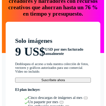
creadores y narradores con recursos
creativos que ahorran hasta un 76 %
en tiempo y presupuesto.
Solo imágenes
9 US$
USD por mes facturado
anualmente
Desbloquea el acceso a toda nuestra colección de fotos,
vectores y gráficos autorizados para uso comercial.
Vídeo no incluido.
Suscríbete ahora
El plan incluye:
Cinco descargas de imágenes al mes
Un paquete por mes