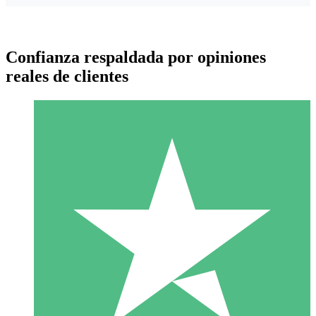
Confianza respaldada por opiniones
reales de clientes
Paquetes de Créditos Individuales
Paga según el uso con créditos de descarga. Sin compromiso
mensual.
1 Descarga
10
US$
00