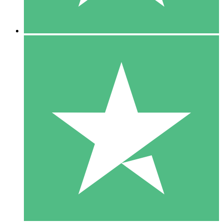
5 Descargas
15
US$
00
10 Descargas
20
US$
00