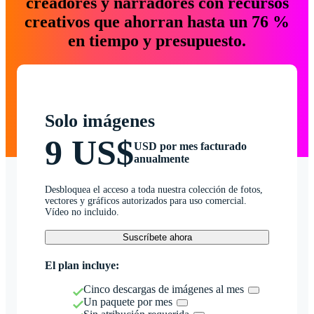
creadores y narradores con recursos
creativos que ahorran hasta un 76 %
en tiempo y presupuesto.
Solo imágenes
9 US$
USD por mes facturado
anualmente
Desbloquea el acceso a toda nuestra colección de fotos,
vectores y gráficos autorizados para uso comercial.
Vídeo no incluido.
Suscríbete ahora
El plan incluye:
Cinco descargas de imágenes al mes
Un paquete por mes