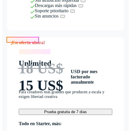
Sin atribución requerida
Descargas más rápidas
Soporte prioritario
Sin anuncios
¡En oferta ahora!
¡En oferta ahora!
Unlimited
18 US$
USD por mes
facturado
15 US$
anualmente
Para creadores más grandes que producen a escala y
exigen libertad creativa
Prueba gratuita de 7 días
Todo en Starter, más: