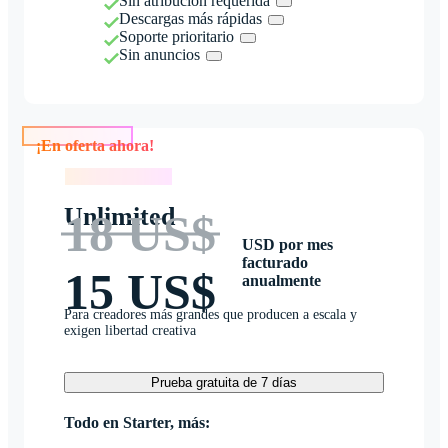
Sin atribución requerida
Descargas más rápidas
Soporte prioritario
Sin anuncios
¡En oferta ahora!
¡En oferta ahora!
Unlimited
18 US$
USD por mes
facturado
15 US$
anualmente
Para creadores más grandes que producen a escala y
exigen libertad creativa
Prueba gratuita de 7 días
Todo en Starter, más: