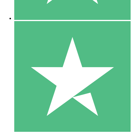
5 Descargas
15
US$
00
10 Descargas
20
US$
00