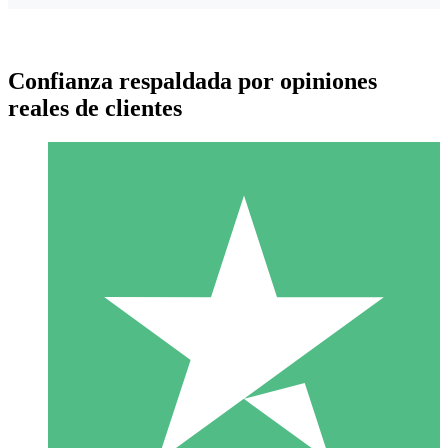
Confianza respaldada por opiniones
reales de clientes
Paquetes de Créditos Individuales
Paga según el uso con créditos de descarga. Sin compromiso
mensual.
1 Descarga
10
US$
00