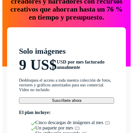
creadores y narradores con recursos
creativos que ahorran hasta un 76 %
en tiempo y presupuesto.
Solo imágenes
9 US$
USD por mes facturado
anualmente
Desbloquea el acceso a toda nuestra colección de fotos,
vectores y gráficos autorizados para uso comercial.
Vídeo no incluido.
Suscríbete ahora
El plan incluye:
Cinco descargas de imágenes al mes
Un paquete por mes