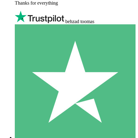
Thanks for everything
behzad toomas